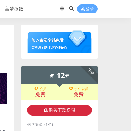
高清壁纸
登录
下载
12
元
会员
永久会员
免费
免费
购买下载权限
包含资源:
(1个)