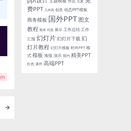
免
ppt设计
主题模板
作品
元素
费PPT
动态PPT模板
创意
几何风
国外PPT
图文
商务模板
教程
工作总结
工作
展示
图表
封面
幻灯片
幻
幻灯片下载
汇报
灯片教程
格
时尚PPT
幻灯片模板
模板
精美PPT
式
海报
演示
简约
高端PPT
红色
课件
(
0
)