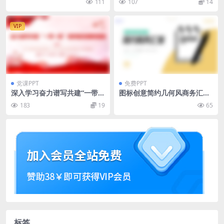
111
107
14
VIP
党课PPT
免费PPT
深入学习奋力谱写共建“一带一
图标创意简约几何风商务汇报
路”高质量发展新篇章PPT模板
通用ppt模板
183
19
65
标签