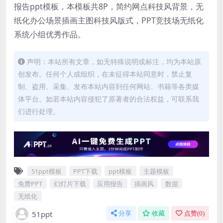
报告ppt模板，本模板共8P，简约网点科技风背景，无
纸化办公场景插画主图科技风版式，PPT竞技场无纸化
系统小组优秀作品。
声明：本站所有文章，如无特殊说明或标注，均为本站原
创发布。任何个人或组织，在未征得本站同意时，禁止复
制、盗用、采集、发布本站内容到任何网站、书籍等各类媒
体平台。如若本站内容侵犯了原著者的合法权益，可联系我
们进行处理。
51ppt模板
PPT下载
ppt模板
主题模板
免费PPT
幻灯片下载
应用报告
插画风
数据
无纸化
51ppt
分享
收藏
点赞(
0
)