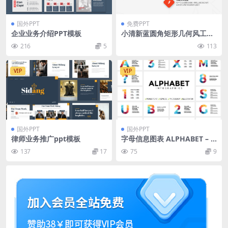
国外PPT
免费PPT
企业业务介绍PPT模板
小清新蓝圆角矩形几何风工作
总结报告商务通用ppt模板
216
5
113
VIP
VIP
国外PPT
国外PPT
律师业务推广ppt模板
字母信息图表 ALPHABET – I
nfographic Slides
137
17
75
9