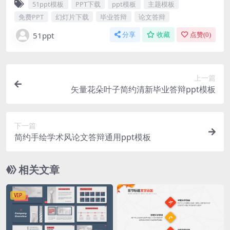
51ppt模板
PPT下载
ppt模板
主题模板
免费PPT
幻灯片下载
毕业答辩
论文答辩
51ppt
分享
收藏
点赞(
0
)
上一篇
矢量花朵叶子简约清新毕业答辩ppt模板
下一篇
简约手绘学术风论文答辩通用ppt模板
相关文章
VIP