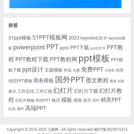
标签
51PPT模板网
51ppt模板
2023
keynote幻灯片
keynote模
PPT
powerpoint
PPT教
PPT下载
pptx
板
ppt幻灯片
ppt模板
程
PPT教程下载
PPT教程网
PPT模
免费PPT
ppt设计
主题模板
板下载
作品
创意
元素
几何风
国外PPT
图文教程
商务模板
动态PPT模板
图表
封面
幻灯片
幻灯片教
幻灯片下载
工作总结
工作汇报
展示
程
模板
精美PPT
格式
海报
演示
时尚PPT
幻灯片模板
简约
高端PPT
红色
课件
Copyright © 2016-2025
七图网
- All rights reserved
湘ICP备2023015213