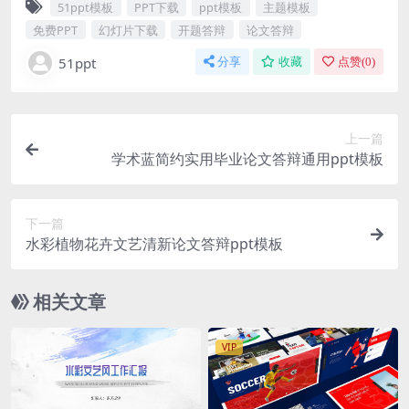
51ppt模板
PPT下载
ppt模板
主题模板
免费PPT
幻灯片下载
开题答辩
论文答辩
51ppt
分享
收藏
点赞(
0
)
上一篇
学术蓝简约实用毕业论文答辩通用ppt模板
下一篇
水彩植物花卉文艺清新论文答辩ppt模板
相关文章
VIP