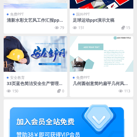
免费PPT
国外PPT
清新水彩文艺风工作汇报ppt
足球运动ppt演示文稿
模板
79
151
15
安全教育
免费PPT
33页蓝色简洁安全生产管理知
几何圆创意简约扁平几何风工
识培训课件PPT模板
作汇报ppt模板
150
0
113