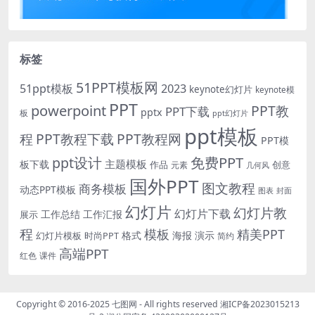
标签
51PPT模板网
51ppt模板
2023
keynote幻灯片
keynote模
PPT
powerpoint
PPT教
PPT下载
pptx
板
ppt幻灯片
ppt模板
程
PPT教程下载
PPT教程网
PPT模
免费PPT
ppt设计
主题模板
板下载
作品
创意
元素
几何风
国外PPT
图文教程
商务模板
动态PPT模板
图表
封面
幻灯片
幻灯片教
幻灯片下载
工作总结
工作汇报
展示
程
模板
精美PPT
格式
海报
演示
时尚PPT
幻灯片模板
简约
高端PPT
红色
课件
Copyright © 2016-2025
七图网
- All rights reserved
湘ICP备2023015213