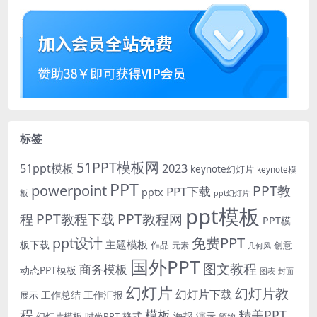
标签
51PPT模板网
51ppt模板
2023
keynote幻灯片
keynote模
PPT
powerpoint
PPT教
PPT下载
pptx
板
ppt幻灯片
ppt模板
程
PPT教程下载
PPT教程网
PPT模
免费PPT
ppt设计
主题模板
板下载
作品
创意
元素
几何风
国外PPT
图文教程
商务模板
动态PPT模板
图表
封面
幻灯片
幻灯片教
幻灯片下载
工作总结
工作汇报
展示
程
模板
精美PPT
格式
海报
演示
时尚PPT
幻灯片模板
简约