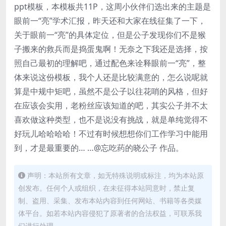
ppt模板，本模板共11P，这周小伙伴们选出来的主题是
眼前一“亮”学术汇报，昨天还和大家在线征集了一下，
关于眼前一“亮”的具体定位，但是公子发现你们不是猴
子搬来的救兵而是捣蛋鬼啊！无奈之下我还是选择，按
照自己最初的理解吧，通过配色来诠释眼前一“亮”，整
体来说这份模板，我个人还是比较满意的，怎么说呢就
算是中规中矩吧，虽然不是公子以往花哨的风格，但好
在应该会实用，老粉丝应该知道的吧，其实公子并不太
喜欢做这种类型，也不是说没有挑战，就是单纯觉得不
好玩儿哈哈哈哈！不过有时候想想你们工作学习中能用
到，才是最重要的… …@忘吃药的晓公子 作品。
声明：本站所有文章，如无特殊说明或标注，均为本站原
创发布。任何个人或组织，在未征得本站同意时，禁止复
制、盗用、采集、发布本站内容到任何网站、书籍等各类媒
体平台。如若本站内容侵犯了原著者的合法权益，可联系我
们进行处理。