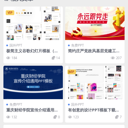
VIP
国外PPT
免费PPT
极简主义谷歌幻灯片模板（PP
简约庄严党政风基层党建工作
TX）
汇报ppt模板
184
14
207
VIP
免费PPT
国外PPT
重庆财经学院宣传介绍通用pp
有创意的设计PPT模板下载
t模板免费下载
（PPTX）
132
0
123
7