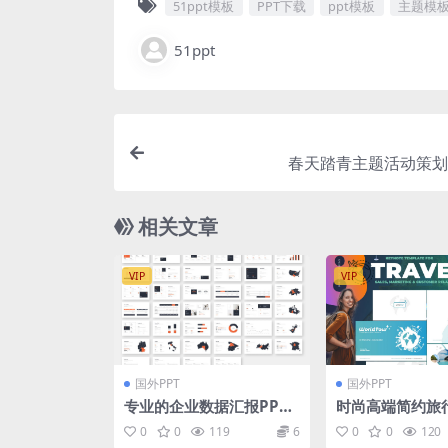
51ppt模板
PPT下载
ppt模板
主题模
51ppt
春天踏青主题活动策划p
相关文章
VIP
VIP
国外PPT
国外PPT
专业的企业数据汇报PPT
时尚高端简约旅
模板
eynote幻灯片
0
0
119
6
0
0
120
（key）