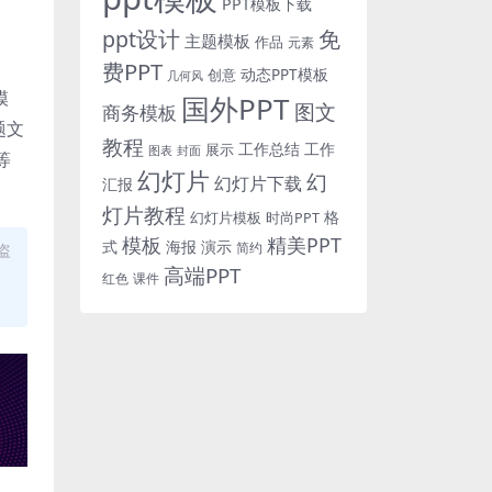
PPT模板下载
免
ppt设计
主题模板
作品
元素
费PPT
动态PPT模板
创意
几何风
模
国外PPT
图文
商务模板
题文
教程
工作总结
工作
展示
图表
封面
等
幻灯片
幻
幻灯片下载
汇报
灯片教程
格
时尚PPT
幻灯片模板
模板
精美PPT
式
海报
演示
简约
盗
高端PPT
红色
课件