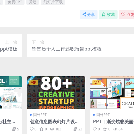
板
免费PPT
党建
幻灯片下载
分享
收藏
点赞
上一篇
下一篇
pt模板
销售员个人工作述职报告ppt模板
VIP
VIP
国外PPT
国外PPT
行社主题k
创意信息图表幻灯片设计
PPT | 渐变炫彩美
演示模板
素材 Creative Infograp
极简主义演示文稿设
5
0
0
183
23
0
0
84
hics. PSD Included!