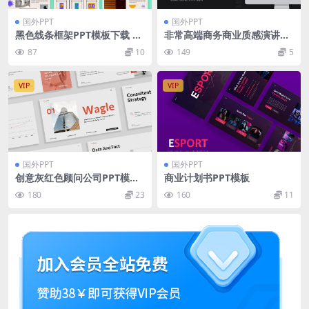
国外PPT
国外PPT
黑色线条框架PPT模板下载 Ku
非常高端商务商业质感演讲提
valis – Poewrpoint Templat
案keynote幻灯片演示模版
87
10
149
5
e
（key）
VIP
VIP
国外PPT
国外PPT
创意灰红色顾问公司PPT模板
商业计划书PPT模板
PPT模板
180
23
160
11