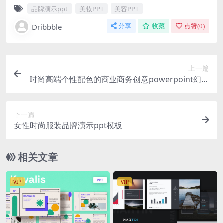
品牌演示ppt
美妆PPT
美容PPT
Dribbble
分享
收藏
点赞(
0
)
上一篇
时尚高端个性配色的商业商务创意powerpoint幻灯
片演示模板（pptx）
下一篇
女性时尚服装品牌演示ppt模板
相关文章
VIP
VIP