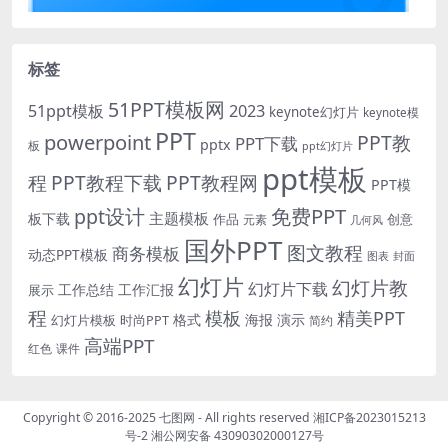
标签
51PPT模板网
51ppt模板
2023
keynote幻灯片
keynote模
PPT
powerpoint
PPT教
PPT下载
pptx
板
ppt幻灯片
ppt模板
程
PPT教程下载
PPT教程网
PPT模
免费PPT
ppt设计
主题模板
板下载
作品
创意
元素
几何风
国外PPT
图文教程
商务模板
动态PPT模板
图表
封面
幻灯片
幻灯片教
幻灯片下载
工作总结
工作汇报
展示
程
模板
精美PPT
格式
海报
演示
时尚PPT
幻灯片模板
简约
高端PPT
红色
课件
Copyright © 2016-2025
七图网
- All rights reserved
湘ICP备2023015213
号-2
湘公网安备 43090302000127号