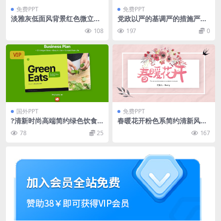
免费PPT
免费PPT
淡雅灰低面风背景红色微立体
党政以严的基调严的措施严的
工作总结汇报ppt模板
氛围持续深化纠治“四风”PPT
108
197
0
党课模板
VIP
国外PPT
免费PPT
?清新时尚高端简约绿色饮食
春暖花开粉色系简约清新风商
商业计划书PowerPoint幻灯
务通用ppt模板
78
25
167
片演示模板（pptx）