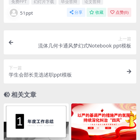
免费PPT
幻灯片下载
毕业答辩
论文答辩
51ppt
分享
收藏
点赞(
0
)
上一篇
流体几何卡通风梦幻式Notebook ppt模板
下一篇
学生会部长竞选述职ppt模板
相关文章