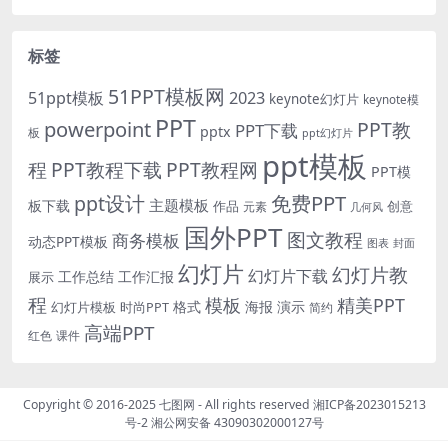
标签
51PPT模板网
51ppt模板
2023
keynote幻灯片
keynote模
PPT
powerpoint
PPT教
PPT下载
pptx
板
ppt幻灯片
ppt模板
程
PPT教程下载
PPT教程网
PPT模
免费PPT
ppt设计
主题模板
板下载
作品
创意
元素
几何风
国外PPT
图文教程
商务模板
动态PPT模板
图表
封面
幻灯片
幻灯片教
幻灯片下载
工作总结
工作汇报
展示
程
模板
精美PPT
格式
海报
演示
时尚PPT
幻灯片模板
简约
高端PPT
红色
课件
Copyright © 2016-2025
七图网
- All rights reserved
湘ICP备2023015213
号-2
湘公网安备 43090302000127号