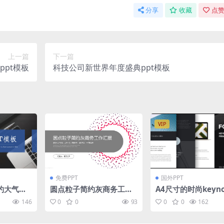
分享
收藏
点赞
上一篇
下一篇
ppt模板
科技公司新世界年度盛典ppt模板
VIP
免费PPT
国外PPT
约大气销
圆点粒子简约灰商务工作
A4尺寸的时尚keyn
模板
汇报ppt模板
板 A4 | Focus Key
146
0
0
93
0
0
162
Template