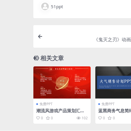
51ppt
《鬼灭之刃》动画
相关文章
免费PPT
免费PPT
潮流风游戏产品策划汇报p
蓝黑商务气息简
pt模板
售工作计划ppt
0
0
102
0
0