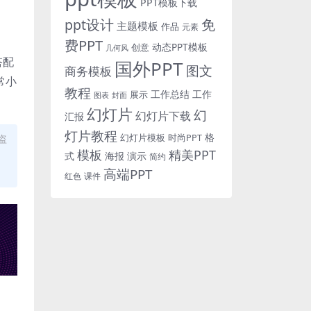
PPT模板下载
免
ppt设计
主题模板
作品
元素
费PPT
动态PPT模板
创意
几何风
搭配
国外PPT
图文
商务模板
常小
教程
工作总结
工作
展示
图表
封面
幻灯片
幻
幻灯片下载
汇报
灯片教程
格
时尚PPT
盗
幻灯片模板
模板
精美PPT
式
海报
演示
简约
高端PPT
红色
课件