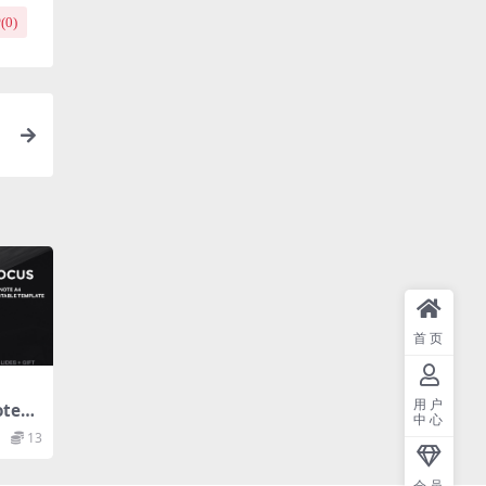
(
0
)
首页
用户
ote模
中心
note
13
会员