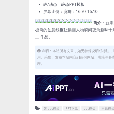
静/动态：静态PPT模板
屏幕比例：宽屏：16:9 / 16:10
简介
：新潮
极简的创意线框让插画人物瞬间变为趣味十
二 作品。
声明：本站所有文章，如无特殊说明或标注，
用、采集、发布本站内容到任何网站、书籍等各
理。
51ppt模板
PPT下载
ppt模板
主题模