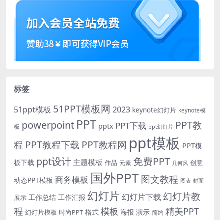
标签
51PPT模板网
51ppt模板
2023
keynote幻灯片
keynote模
PPT
powerpoint
PPT教
PPT下载
pptx
板
ppt幻灯片
ppt模板
程
PPT教程下载
PPT教程网
PPT模
免费PPT
ppt设计
主题模板
板下载
作品
创意
元素
几何风
国外PPT
图文教程
商务模板
动态PPT模板
图表
封面
幻灯片
幻灯片教
幻灯片下载
工作总结
工作汇报
展示
程
模板
精美PPT
格式
海报
演示
时尚PPT
幻灯片模板
简约