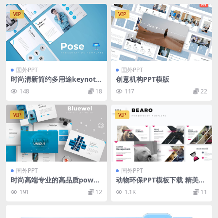
VIP
VIP
国外PPT
国外PPT
时尚清新简约多用途keynote
创意机构PPT模版
幻灯片演示模板（key）
148
18
117
22
VIP
VIP
国外PPT
国外PPT
时尚高端专业的高品质power
动物环保PPT模板下载 精美pp
point幻灯片演示模板（ppt
t模板 ppt简洁模板 下载ppt模
191
12
1.1K
11
x）
板[PPTX]