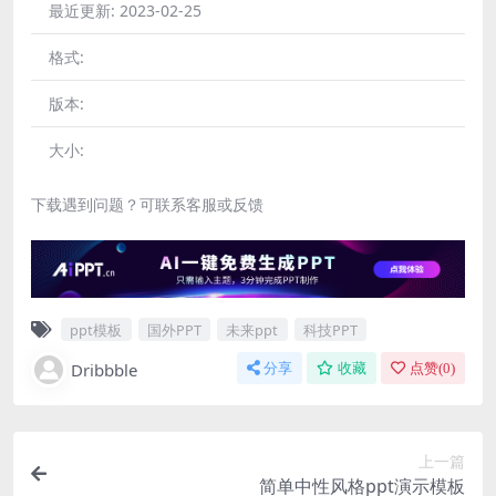
最近更新:
2023-02-25
格式:
版本:
大小:
下载遇到问题？可联系客服或反馈
ppt模板
国外PPT
未来ppt
科技PPT
Dribbble
分享
收藏
点赞(
0
)
上一篇
简单中性风格ppt演示模板