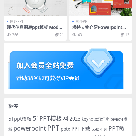
国外PPT
国外PPT
现代信息图表ppt模板 Moder
模特人物介绍Powerpoint模
n Infographic Options
板下载 Cuilae – Modelling P
366
21
43
13
owerpoint Template
标签
51PPT模板网
51ppt模板
2023
keynote幻灯片
keynote模
PPT
powerpoint
PPT教
PPT下载
pptx
板
ppt幻灯片