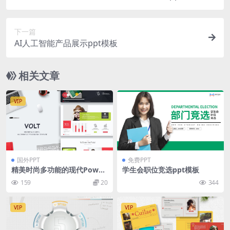
下一篇
AI人工智能产品展示ppt模板
相关文章
VIP
国外PPT
免费PPT
精美时尚多功能的现代Power
学生会职位竞选ppt模板
point演幻灯片示文稿（ppt
159
20
344
x）
VIP
VIP