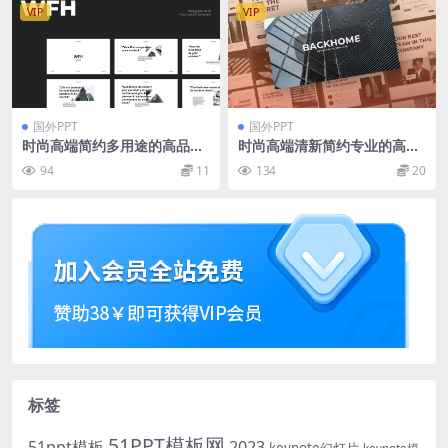
VIP
VIP
国外PPT
国外PPT
时尚高端简约多用途的高品质
时尚高端清新简约专业的高品
powerpoint幻灯片演示模板
质商业商务powerpoint幻灯
94
11
134
20
（pptx）
片演示模板（pptx）
标签
51PPT模板网
51ppt模板
2023
keynote幻灯片