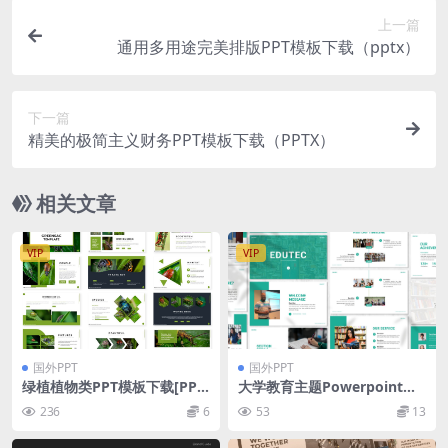
上一篇
通用多用途完美排版PPT模板下载（pptx）
下一篇
精美的极简主义财务PPT模板下载（PPTX）
相关文章
VIP
VIP
国外PPT
国外PPT
绿植植物类PPT模板下载[PPT
大学教育主题Powerpoint模
X]
板 Edutec – Education Pow
236
6
53
13
erpoint Template