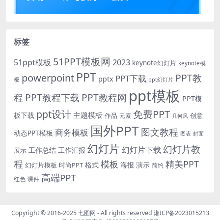
标签
51PPT模板网
51ppt模板
2023
keynote幻灯片
keynote模
PPT
powerpoint
PPT教
PPT下载
pptx
板
ppt幻灯片
ppt模板
程
PPT教程下载
PPT教程网
PPT模
免费PPT
ppt设计
主题模板
板下载
作品
创意
元素
几何风
国外PPT
图文教程
商务模板
动态PPT模板
图表
封面
幻灯片
幻灯片教
幻灯片下载
工作总结
工作汇报
展示
程
模板
精美PPT
格式
海报
演示
时尚PPT
幻灯片模板
简约
高端PPT
红色
课件
Copyright © 2016-2025
七图网
- All rights reserved
湘ICP备2023015213