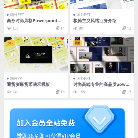
国外PPT
国外PPT
商务时尚风格Powerpoint模
极简主义风格业务介绍
板 BYAKU – Business Fashi
138
14
80
13
on Style Powerpoint Templ
ate
VIP
VIP
国外PPT
国外PPT
通货膨胀货币演示模板
时尚高端专业的高品质power
point幻灯片演示模板（ppt
243
16
158
17
x）