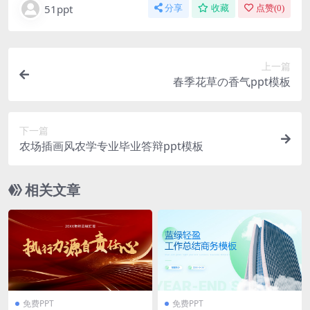
51ppt
分享
收藏
点赞(
0
)
上一篇
春季花草の香气ppt模板
下一篇
农场插画风农学专业毕业答辩ppt模板
相关文章
免费PPT
免费PPT