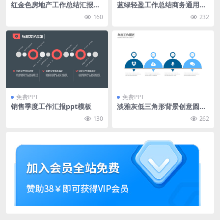
红金色房地产工作总结汇报pp
蓝绿轻盈工作总结商务通用pp
t模板
t模板
160
232
免费PPT
免费PPT
销售季度工作汇报ppt模板
淡雅灰低三角形背景创意圆微
立体工作汇报ppt模板
130
262