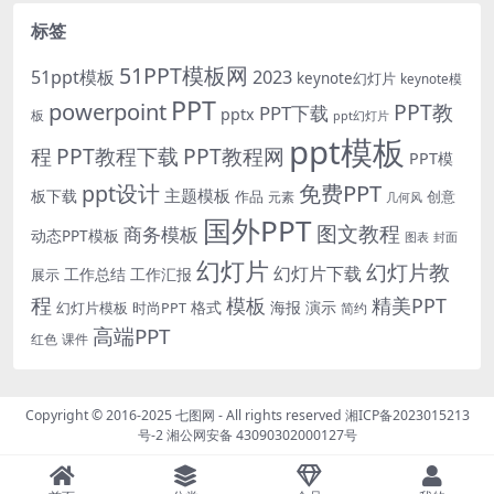
标签
51PPT模板网
51ppt模板
2023
keynote幻灯片
keynote模
PPT
powerpoint
PPT教
PPT下载
pptx
板
ppt幻灯片
ppt模板
程
PPT教程下载
PPT教程网
PPT模
免费PPT
ppt设计
主题模板
板下载
作品
创意
元素
几何风
国外PPT
图文教程
商务模板
动态PPT模板
图表
封面
幻灯片
幻灯片教
幻灯片下载
工作总结
工作汇报
展示
程
模板
精美PPT
格式
海报
演示
时尚PPT
幻灯片模板
简约
高端PPT
红色
课件
Copyright © 2016-2025
七图网
- All rights reserved
湘ICP备2023015213
号-2
湘公网安备 43090302000127号