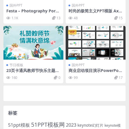
国外PPT
国外PPT
Festa – Photography Portf
时尚的极简主义PPT模版 Axio
olio
m – Simple Presentation
1.1K
13
48
15
VIP
节日模板
国外PPT
23页卡通风教师节快乐主题班
商业启动项目演示PowerPoin
会课件PPT模板
t幻灯片模板
160
0
99
17
标签
51PPT模板网
51ppt模板
2023
keynote幻灯片
keynote模