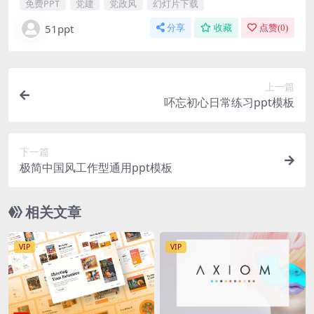
免费PPT
党建
党政风
幻灯片下载
51ppt
分享
收藏
点赞(
0
)
上一篇
吥忘初心日常练习ppt模板
下一篇
极简中国风工作型通用ppt模板
相关文章
VIP
VIP