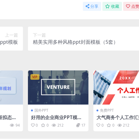
分享
收藏
点赞
上一篇
下一篇
pt模板
精美实用多种风格ppt封面模板（5套）
VIP
国外PPT
免费PPT
新拟态风
好用的企业商业PPT模板
大气商务个人工作汇
划规划pp
Venture – Business Pr
业部门项目计划总结P
94
0
0
212
17
0
0
212
esentation
模板