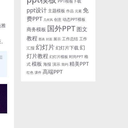
PPT模板下载
免
ppt设计
主题模板
作品
元素
费PPT
动态PPT模板
创意
几何风
淡雅
国外PPT
图文
商务模板
、
教程
工作总结
工作
展示
图表
封面
板。
幻灯片
幻
幻灯片下载
汇报
灯片教程
格
时尚PPT
盗
幻灯片模板
模板
精美PPT
式
海报
演示
简约
高端PPT
红色
课件