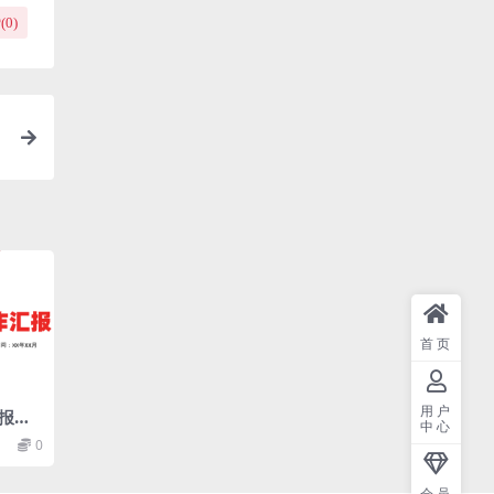
(
0
)
首页
用户
报企
中心
PT
0
会员