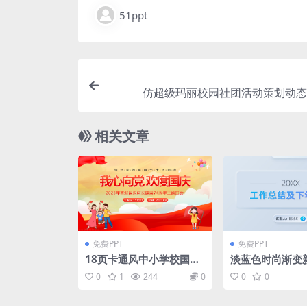
51ppt
仿超级玛丽校园社团活动策划动态p
相关文章
免费PPT
免费PPT
18页卡通风中小学校国庆
淡蓝色时尚渐变
主题班会课件PPT模板下
格工作总结及计
0
1
244
0
0
0
载
t模板