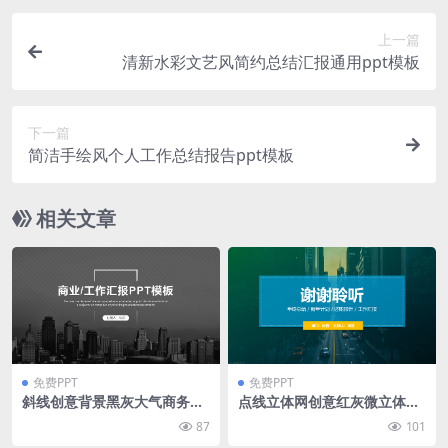
上一篇
清新水彩文艺风简约总结汇报通用ppt模板
下一篇
简洁手绘风个人工作总结报告ppt模板
相关文章
免费PPT
免费PPT
斜线创意背景黑灰大气商务工
点线立体网创意红灰微立体年
作汇报ppt模板
终总结计划ppt模板
87
101