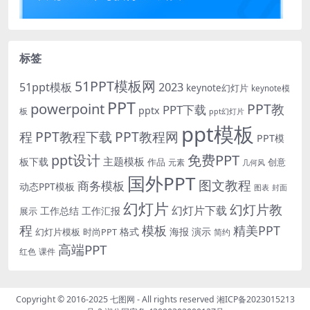
标签
51PPT模板网
51ppt模板
2023
keynote幻灯片
keynote模
PPT
powerpoint
PPT教
PPT下载
pptx
板
ppt幻灯片
ppt模板
程
PPT教程下载
PPT教程网
PPT模
免费PPT
ppt设计
主题模板
板下载
作品
创意
元素
几何风
国外PPT
图文教程
商务模板
动态PPT模板
图表
封面
幻灯片
幻灯片教
幻灯片下载
工作总结
工作汇报
展示
程
模板
精美PPT
格式
海报
演示
时尚PPT
幻灯片模板
简约
高端PPT
红色
课件
Copyright © 2016-2025
七图网
- All rights reserved
湘ICP备2023015213