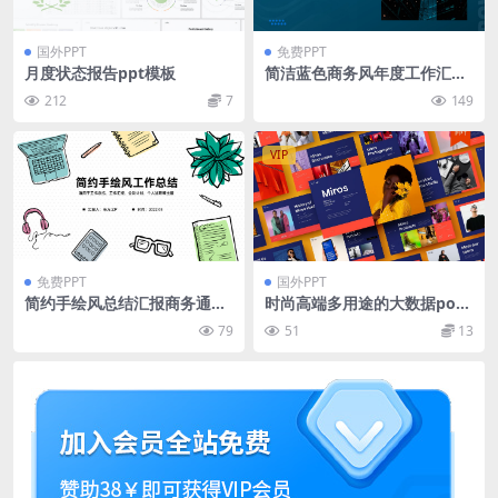
国外PPT
免费PPT
月度状态报告ppt模板
简洁蓝色商务风年度工作汇报
ppt模板
212
7
149
VIP
免费PPT
国外PPT
简约手绘风总结汇报商务通用
时尚高端多用途的大数据pow
ppt模板
erpoint幻灯片演示模板（ppt
79
51
13
x）