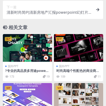
下一篇
清新时尚简约清新房地产汇报powerpoint幻灯片演
示模板（pptx）
相关文章
VIP
VIP
国外PPT
国外PPT
?专业的高品质多用途powerp
时尚高端个性配色的商业商务
oint幻灯片演示模板（pptx）
质感powerpoint幻灯片演示
173
19
109
11
模板（pptx）
VIP
VIP