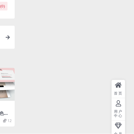
(
0
)
首页
用户
色的
中心
t幻灯
12
）
会员