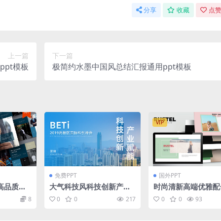
分享
收藏
点赞
上一篇
下一篇
pt模板
极简约水墨中国风总结汇报通用ppt模板
VIP
免费PPT
国外PPT
高品质商
大气科技风科技创新产业
时尚清新高端优雅配
int幻灯
赋能科创峰会ppt模板
高品质powerpoin
8
0
0
217
0
0
93
tx）
片演示模板（pptx