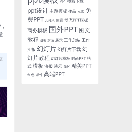
PPT模板下载
免
ppt设计
主题模板
作品
元素
费PPT
动态PPT模板
创意
几何风
P，
国外PPT
图文
商务模板
适
教程
工作总结
工作
展示
图表
封面
幻灯片
幻
幻灯片下载
汇报
灯片教程
格
时尚PPT
盗
幻灯片模板
模板
精美PPT
式
海报
演示
简约
高端PPT
红色
课件