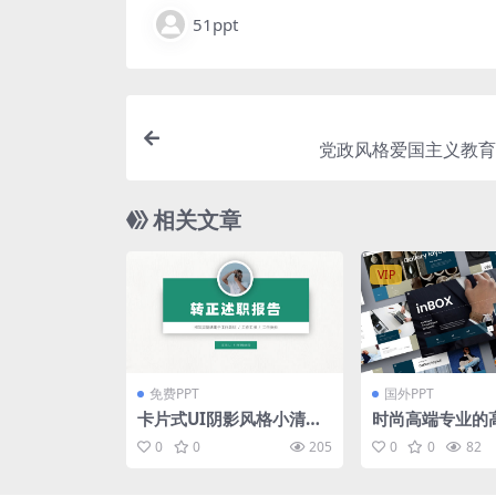
51ppt
党政风格爱国主义教育p
相关文章
VIP
免费PPT
国外PPT
卡片式UI阴影风格小清新
时尚高端专业的
个人年终转正述职报告pp
业商务powerpo
0
0
205
0
0
82
t模板
片演示模板（pp