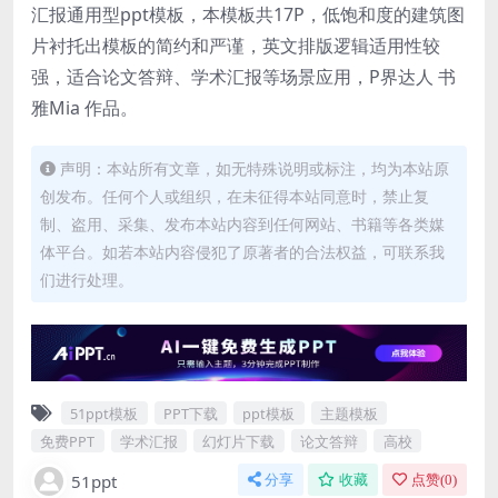
汇报通用型ppt模板，本模板共17P，低饱和度的建筑图
片衬托出模板的简约和严谨，英文排版逻辑适用性较
强，适合论文答辩、学术汇报等场景应用，P界达人 书
雅Mia 作品。
声明：本站所有文章，如无特殊说明或标注，均为本站原
创发布。任何个人或组织，在未征得本站同意时，禁止复
制、盗用、采集、发布本站内容到任何网站、书籍等各类媒
体平台。如若本站内容侵犯了原著者的合法权益，可联系我
们进行处理。
51ppt模板
PPT下载
ppt模板
主题模板
免费PPT
学术汇报
幻灯片下载
论文答辩
高校
51ppt
分享
收藏
点赞(
0
)