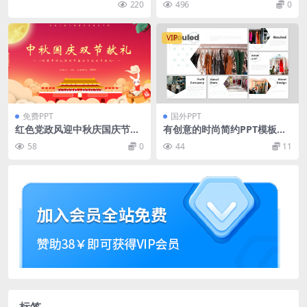
220
496
0
VIP
免费PPT
国外PPT
红色党政风迎中秋庆国庆节日
有创意的时尚简约PPT模板下
活动策划PPT模板
载[PPTX]
58
0
44
11