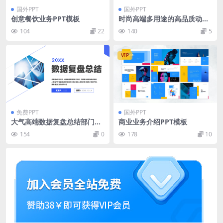
国外PPT
国外PPT
创意餐饮业务PPT模板
时尚高端多用途的高品质动物
powerpoint幻灯片述职报告p
104
22
140
5
pt演示模板（pptx）
VIP
免费PPT
国外PPT
大气高端数据复盘总结部门会
商业业务介绍PPT模板
议PPT模板
154
0
178
10