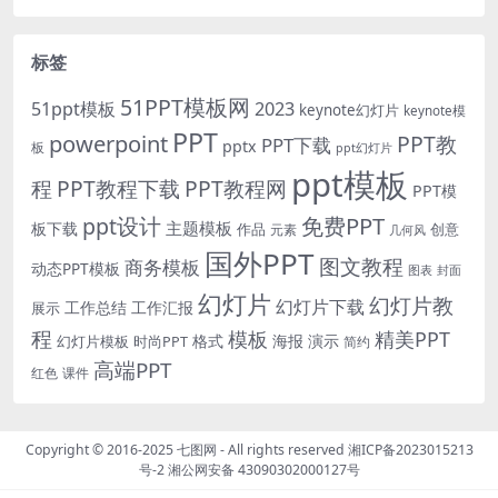
标签
51PPT模板网
51ppt模板
2023
keynote幻灯片
keynote模
PPT
powerpoint
PPT教
PPT下载
pptx
板
ppt幻灯片
ppt模板
程
PPT教程下载
PPT教程网
PPT模
免费PPT
ppt设计
主题模板
板下载
作品
创意
元素
几何风
国外PPT
图文教程
商务模板
动态PPT模板
图表
封面
幻灯片
幻灯片教
幻灯片下载
工作总结
工作汇报
展示
程
模板
精美PPT
格式
海报
演示
时尚PPT
幻灯片模板
简约
高端PPT
红色
课件
Copyright © 2016-2025
七图网
- All rights reserved
湘ICP备2023015213
号-2
湘公网安备 43090302000127号