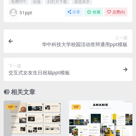
免费PPT
动漫
幻灯片下载
灌篮高手
51ppt
分享
收藏
点赞(
0
)
上一篇
华中科技大学校园活动答辩通用ppt模板
下一篇
交互式女友生日祝福ppt模板
相关文章
VIP
VIP