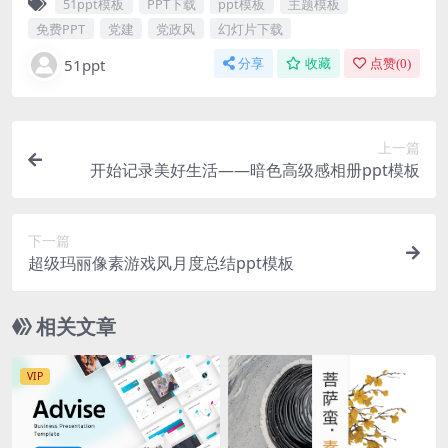
51ppt模板
PPT下载
ppt模板
主题模板
免费PPT
党建
党政风
幻灯片下载
51ppt
分享
收藏
点赞(
0
)
上一篇
开始记录美好生活——暗色高级感相册ppt模板
下一篇
超级玛丽像素游戏风月度总结ppt模板
相关文章
VIP