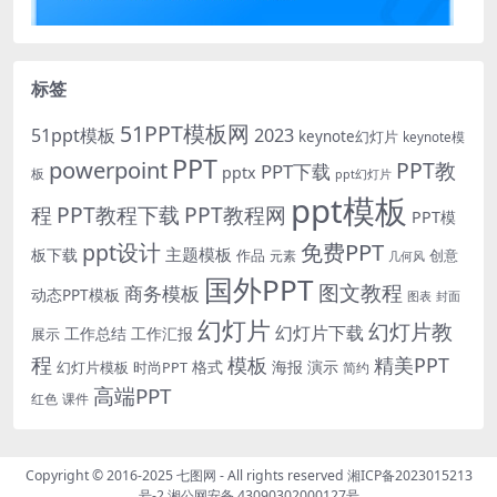
标签
51PPT模板网
51ppt模板
2023
keynote幻灯片
keynote模
PPT
powerpoint
PPT教
PPT下载
pptx
板
ppt幻灯片
ppt模板
程
PPT教程下载
PPT教程网
PPT模
免费PPT
ppt设计
主题模板
板下载
作品
创意
元素
几何风
国外PPT
图文教程
商务模板
动态PPT模板
图表
封面
幻灯片
幻灯片教
幻灯片下载
工作总结
工作汇报
展示
程
模板
精美PPT
格式
海报
演示
时尚PPT
幻灯片模板
简约
高端PPT
红色
课件
Copyright © 2016-2025
七图网
- All rights reserved
湘ICP备2023015213
号-2
湘公网安备 43090302000127号