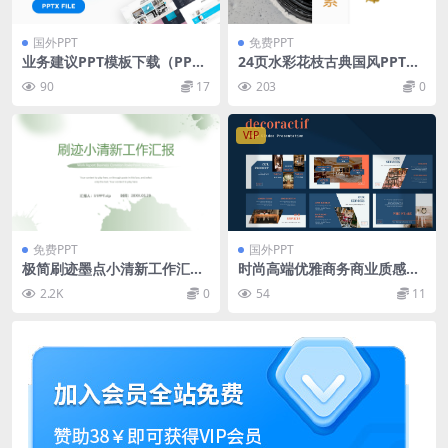
国外PPT
免费PPT
业务建议PPT模板下载（PPT
24页水彩花枝古典国风PPT模
X）
板下载
90
17
203
0
VIP
免费PPT
国外PPT
极简刷迹墨点小清新工作汇报
时尚高端优雅商务商业质感的
商务ppt模板
高品质Google Slides谷歌幻
2.2K
0
54
11
灯片演示模板（pptx）