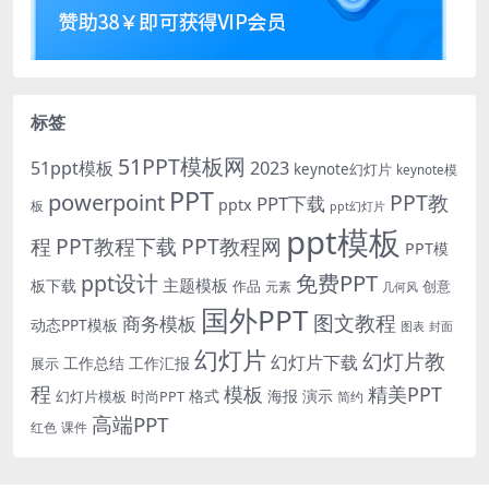
标签
51PPT模板网
51ppt模板
2023
keynote幻灯片
keynote模
PPT
powerpoint
PPT教
PPT下载
pptx
板
ppt幻灯片
ppt模板
程
PPT教程下载
PPT教程网
PPT模
免费PPT
ppt设计
主题模板
板下载
作品
创意
元素
几何风
国外PPT
图文教程
商务模板
动态PPT模板
图表
封面
幻灯片
幻灯片教
幻灯片下载
工作总结
工作汇报
展示
程
模板
精美PPT
格式
海报
演示
时尚PPT
幻灯片模板
简约
高端PPT
红色
课件