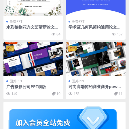
免费PPT
免费PPT
水彩植物花卉文艺清新论文答
学术蓝几何风简约通用论文答
辩ppt模板
辩ppt模板
84
157
VIP
VIP
国外PPT
国外PPT
广告摄影公司PPT模版
时尚高端简约商业商务power
point幻灯片演示模板（ppt
149
10
153
11
x）