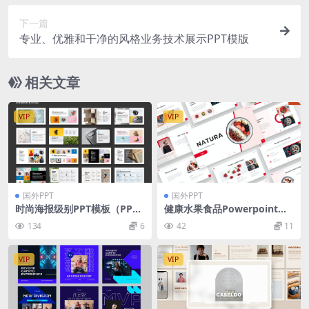
下一篇
专业、优雅和干净的风格业务技术展示PPT模版
相关文章
VIP
VIP
国外PPT
国外PPT
时尚海报级别PPT模板（PPT
健康水果食品Powerpoint幻
X）
灯片模板 NATURA – Healthy
134
6
42
11
food PowerPoint Template
VIP
VIP