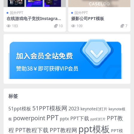
国外PPT
国外PPT
在线游戏电子竞技Instagram
摄影公司PPT模板
工具包
183
10
109
7
标签
51PPT模板网
51ppt模板
2023
keynote幻灯片
keynote模
PPT
powerpoint
PPT教
PPT下载
pptx
板
ppt幻灯片
ppt模板
程
PPT教程下载
PPT教程网
PPT模