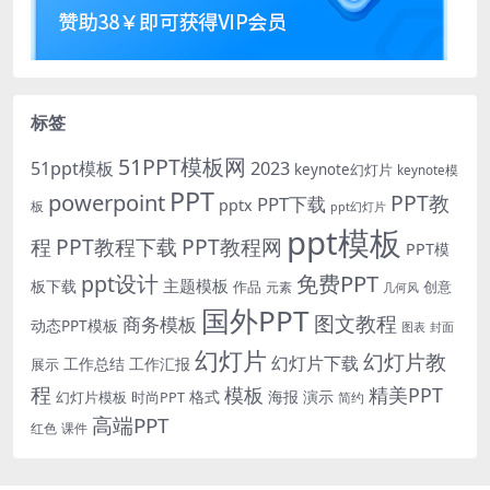
标签
51PPT模板网
51ppt模板
2023
keynote幻灯片
keynote模
PPT
powerpoint
PPT教
PPT下载
pptx
板
ppt幻灯片
ppt模板
程
PPT教程下载
PPT教程网
PPT模
免费PPT
ppt设计
主题模板
板下载
作品
创意
元素
几何风
国外PPT
图文教程
商务模板
动态PPT模板
图表
封面
幻灯片
幻灯片教
幻灯片下载
工作总结
工作汇报
展示
程
模板
精美PPT
格式
海报
演示
时尚PPT
幻灯片模板
简约
高端PPT
红色
课件