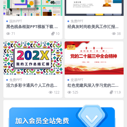
国外PPT
免费PPT
黑色线条框架PPT模板下载 Ku
经典灰时尚欧美风工作汇报pp
valis – Poewrpoint Templat
t模板
71
10
38
e
VIP
免费PPT
党课PPT
活力多彩卡通风个人工作总结
红色党建风深入学习党的二十
报告ppt模板
届三中全会课件PPT模板
122
525
11.9