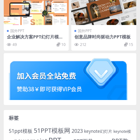
国外PPT
国外PPT
企业解决方案PPT幻灯片模板
创意品牌时尚驱动力PPT模板
Makeover Powerpoint Pres
49
10
212
15
entation
标签
51PPT模板网
51ppt模板
2023
keynote幻灯片
keynote模