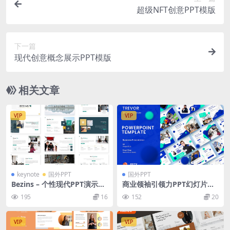
超级NFT创意PPT模版
下一篇
现代创意概念展示PPT模版
相关文章
VIP
VIP
keynote
国外PPT
国外PPT
Bezins – 个性现代PPT演示模
商业领袖引领力PPT幻灯片模
板
板下载 Trevor – Business Po
195
16
152
20
werPoint Template
VIP
VIP