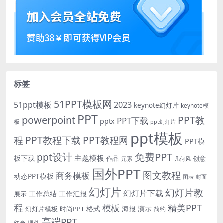
标签
51PPT模板网
51ppt模板
2023
keynote幻灯片
keynote模
PPT
powerpoint
PPT教
PPT下载
pptx
板
ppt幻灯片
ppt模板
程
PPT教程下载
PPT教程网
PPT模
免费PPT
ppt设计
主题模板
板下载
作品
创意
元素
几何风
国外PPT
图文教程
商务模板
动态PPT模板
图表
封面
幻灯片
幻灯片教
幻灯片下载
工作总结
工作汇报
展示
程
模板
精美PPT
格式
海报
演示
时尚PPT
幻灯片模板
简约
高端PPT
红色
课件