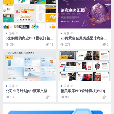
VIP
国外PPT
免费PPT
6套实用的商业PPT模板打包下
20页紫色金属质感星球商务汇
载 [PPTX]
报PPT模板
39
13
278
0
VIP
VIP
国外PPT
国外PPT
公司业务计划ppt演示文稿模
精美车库PPT设计模板[PSD]
板
138
16
98
5