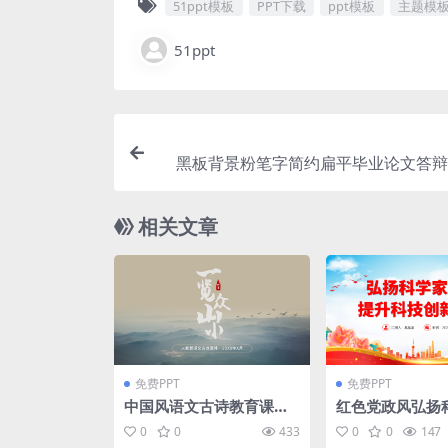
51ppt模板
PPT下载
ppt模板
主题模
51ppt
黑板背景粉笔字简约扁平毕业论文答辩p
相关文章
免费PPT
免费PPT
中国风语文古诗教育课件p
红色党政风弘扬
pt模板
神提升科技创新能
0
0
433
0
0
147
模版