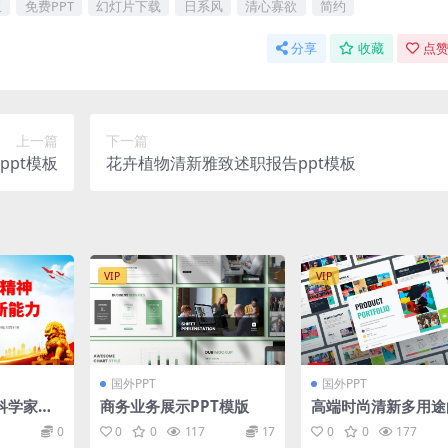
板
免费PPT
幻灯片下载
日系风
清心寡欲
简约
分享
收藏
点赞
上一篇
下一篇
pt模板
花卉植物清新雅致述职报告ppt模板
VIP
VIP
国外PPT
国外PPT
科学家精
商务业务展示PPT模版
高端时尚清新多用途
力PPT
品质产品组合power
0
0
0
117
17
0
0
177
t幻灯片演示模板（p