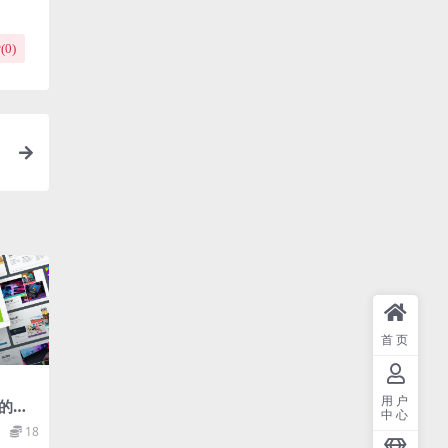
(
0
)
首页
用户
的高
中心
poin
18
pt