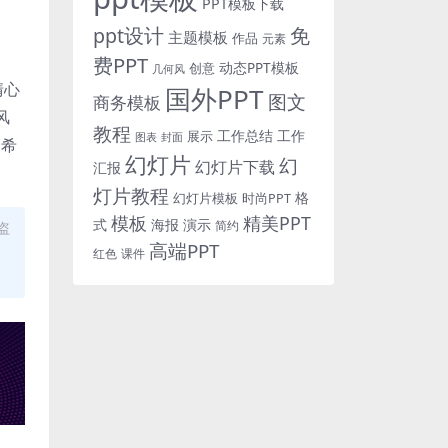
PPT模板下载
免
ppt设计
主题模板
作品
元素
费PPT
动态PPT模板
创意
几何风
清心
国外PPT
图文
商务模板
风
教程
工作总结
工作
展示
图表
封面
家希
幻灯片
幻
幻灯片下载
汇报
灯片教程
格
时尚PPT
幻灯片模板
模板
精美PPT
式
海报
演示
简约
盗
高端PPT
红色
课件