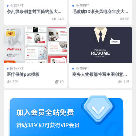
免费PPT
免费PPT
杂乱线条创意封面简约蓝大气
毛玻璃3D渐变风电商年度大促
扁平商务工作汇报ppt模板
狂欢活动ppt模板
149
98
VIP
国外PPT
免费PPT
医疗保健ppt模板
商务人物领部特写主图创意扁
平风商务工作汇报ppt模板
229
19
115