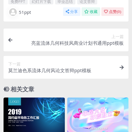
免费PPT
幻灯片下载
毕业总结
论文答辩
51ppt
分享
收藏
点赞(
0
)
上一篇
亮蓝流体几何科技风商业计划书通用ppt模板
下一篇
莫兰迪色系流体几何风论文答辩ppt模板
相关文章