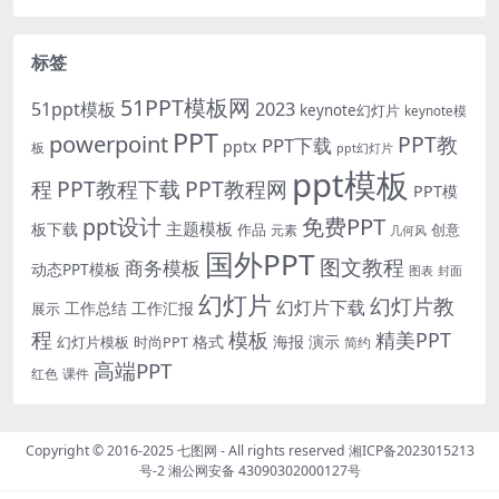
标签
51PPT模板网
51ppt模板
2023
keynote幻灯片
keynote模
PPT
powerpoint
PPT教
PPT下载
pptx
板
ppt幻灯片
ppt模板
程
PPT教程下载
PPT教程网
PPT模
免费PPT
ppt设计
主题模板
板下载
作品
创意
元素
几何风
国外PPT
图文教程
商务模板
动态PPT模板
图表
封面
幻灯片
幻灯片教
幻灯片下载
工作总结
工作汇报
展示
程
模板
精美PPT
格式
海报
演示
时尚PPT
幻灯片模板
简约
高端PPT
红色
课件
Copyright © 2016-2025
七图网
- All rights reserved
湘ICP备2023015213
号-2
湘公网安备 43090302000127号