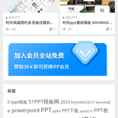
国外PPT
国外PPT
时尚高端简约多用途优雅风格
时尚ppt素材模板 MONROE L
的keynote幻灯片演示模板
ookbook Powerpoint Tem
248
5
291
5
（key）
plate
标签
51PPT模板网
51ppt模板
2023
keynote幻灯片
keynote模
PPT
powerpoint
PPT教
PPT下载
pptx
板
ppt幻灯片