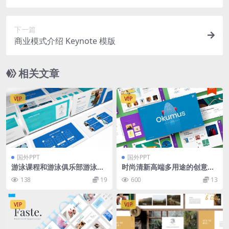
下一篇
商业模式介绍 Keynote 模版
相关文章
VIP
VIP
国外PPT
国外PPT
游泳课程和游泳俱乐部游泳PP
时尚清新高端多用途的创意业
T演示模板下载[PPTX]
务powerpoint幻灯片演示模
138
19
600
13
板（pptx）
VIP
VIP