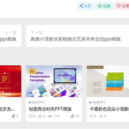
分享
收藏
点赞
上一篇
下一篇
pt模板
典雅小清新水彩植物文艺风年终总结ppt模板
VIP
国外PPT
免费PPT
贺岁龙年
创意商业时尚PPT模版
卡通粉色花朵小清新
板
商务通用ppt模板
0
0
0
114
13
0
0