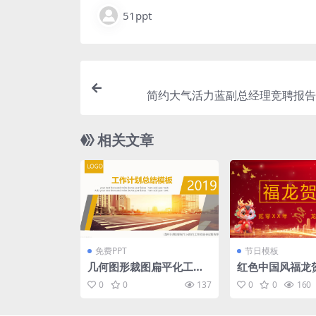
51ppt
简约大气活力蓝副总经理竞聘报告p
相关文章
免费PPT
节日模板
几何图形裁图扁平化工作
红色中国风福龙
计划总结ppt模板
习俗介绍PPT模
0
0
137
0
0
160