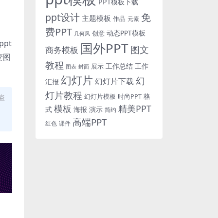
PPT模板下载
免
ppt设计
主题模板
作品
元素
费PPT
动态PPT模板
创意
几何风
pt
国外PPT
图文
商务模板
变图
教程
工作总结
工作
展示
图表
封面
幻灯片
幻
幻灯片下载
汇报
灯片教程
格
时尚PPT
盗
幻灯片模板
模板
精美PPT
式
海报
演示
简约
高端PPT
红色
课件