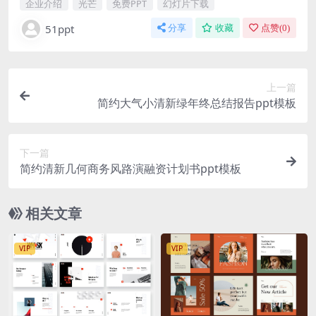
企业介绍
光芒
免费PPT
幻灯片下载
51ppt
分享
收藏
点赞(
0
)
上一篇
简约大气小清新绿年终总结报告ppt模板
下一篇
简约清新几何商务风路演融资计划书ppt模板
相关文章
VIP
VIP