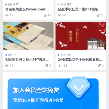
国外PPT
国外PPT
白色极简主义Powerpoint模
竖版手机社交广告PPT模板
板（PPTX）
127
13
69
23
VIP
国外PPT
免费PPT
创意家具设计展示PPT模板下
24页花鸟红色中国风教育说课
载[PPTX]
PPT模板免费下载
74
5
188
0