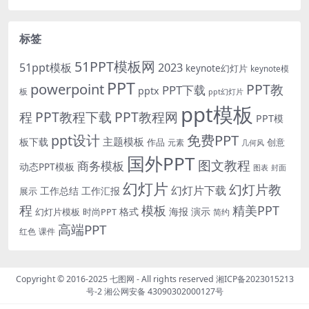
标签
51PPT模板网
51ppt模板
2023
keynote幻灯片
keynote模
PPT
powerpoint
PPT教
PPT下载
pptx
板
ppt幻灯片
ppt模板
程
PPT教程下载
PPT教程网
PPT模
免费PPT
ppt设计
主题模板
板下载
作品
创意
元素
几何风
国外PPT
图文教程
商务模板
动态PPT模板
图表
封面
幻灯片
幻灯片教
幻灯片下载
工作总结
工作汇报
展示
程
模板
精美PPT
格式
海报
演示
时尚PPT
幻灯片模板
简约
高端PPT
红色
课件
Copyright © 2016-2025
七图网
- All rights reserved
湘ICP备2023015213
号-2
湘公网安备 43090302000127号