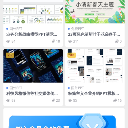
国外PPT
免费PPT
业务分析战略模型PPT演示文
23页绿色清新叶子花朵燕子春
稿 Business Analysis Strate
天主题PPT模板
84
18
311
0
gy Model PowerPoint
VIP
VIP
国外PPT
国外PPT
科技风格微信等社交媒体传播
极简主义企业介绍PPT模板下
专用手机版PPT模板下载 [PPT
载[PPTX]
98
23
85
16
X]