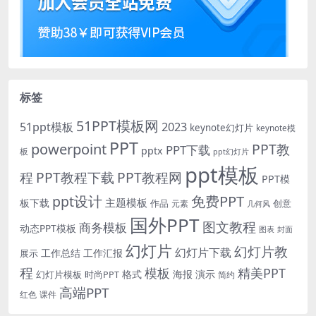
标签
51PPT模板网
51ppt模板
2023
keynote幻灯片
keynote模
PPT
powerpoint
PPT教
PPT下载
pptx
板
ppt幻灯片
ppt模板
程
PPT教程下载
PPT教程网
PPT模
免费PPT
ppt设计
主题模板
板下载
作品
创意
元素
几何风
国外PPT
图文教程
商务模板
动态PPT模板
图表
封面
幻灯片
幻灯片教
幻灯片下载
工作总结
工作汇报
展示
程
模板
精美PPT
格式
海报
演示
时尚PPT
幻灯片模板
简约
高端PPT
红色
课件