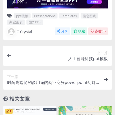
ppt模板
Presentations
Templates
信息图表
商业图表
国外PPT
C-Crystal
分享
收藏
点赞(
0
)
上一篇
人工智能科技ppt模板
下一篇
时尚高端简约多用途的商业商务powerpoint幻灯片
演示模板（pptx）
相关文章
VIP