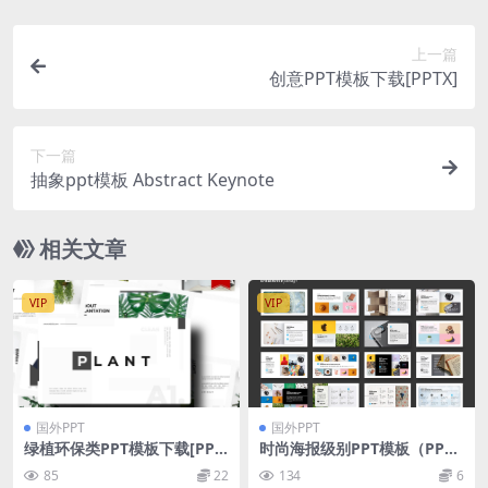
上一篇
创意PPT模板下载[PPTX]
下一篇
抽象ppt模板 Abstract Keynote
相关文章
VIP
VIP
国外PPT
国外PPT
绿植环保类PPT模板下载[PPT
时尚海报级别PPT模板（PPT
X]
X）
85
22
134
6