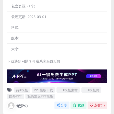
包含资源:
(1个)
最近更新:
2023-03-01
格式:
版本:
大小:
下载遇到问题？可联系客服或反馈
ppt模板
PPT模板下载
PPT模板素材
PPT模板网
国外PPT
极简主义PPT模板
老梦の
分享
收藏
点赞(
0
)