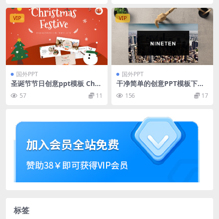
VIP
VIP
国外PPT
国外PPT
圣诞节节日创意ppt模板 Chri
干净简单的创意PPT模板下载
stmas Festive Creative Po
[PPTX]
57
11
156
17
werPoint Template
标签