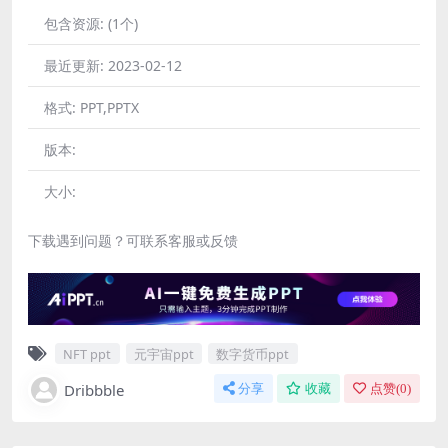
包含资源:
(1个)
最近更新:
2023-02-12
格式:
PPT,PPTX
版本:
大小:
下载遇到问题？可联系客服或反馈
NFT ppt
元宇宙ppt
数字货币ppt
Dribbble
分享
收藏
点赞(
0
)