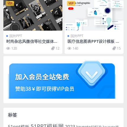
VIP
VIP
国外PPT
国外PPT
时尚杂志风微信等社交媒体传
医疗信息图表PPT设计模板 M
播专用手机版PPT模板下载 [P
edika Infographic – Power
120
12
140
15
PTX]
point Template
标签
51PPT模板网
51ppt模板
2023
keynote幻灯片