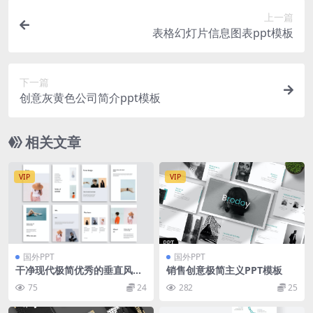
上一篇
表格幻灯片信息图表ppt模板
下一篇
创意灰黄色公司简介ppt模板
相关文章
VIP
VIP
国外PPT
国外PPT
干净现代极简优秀的垂直风格
销售创意极简主义PPT模板
PPT模板下载（PPTX）
75
24
282
25