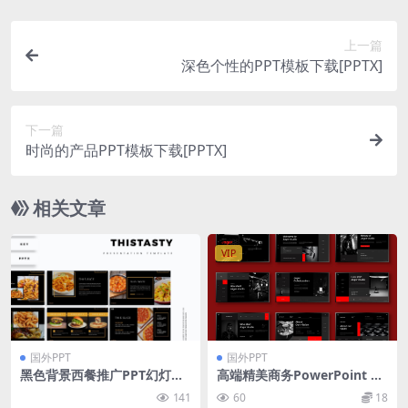
上一篇
深色个性的PPT模板下载[PPTX]
下一篇
时尚的产品PPT模板下载[PPTX]
相关文章
VIP
国外PPT
国外PPT
黑色背景西餐推广PPT幻灯片
高端精美商务PowerPoint 模
模板 This Tasty – Presentati
板[PPTX]
141
60
18
on Template