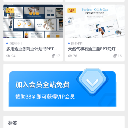
VIP
VIP
国外PPT
国外PPT
多用途业务商业计划书PPT模
天然气和石油主题PPT幻灯片
板（PPTX）
设计模板 Perion Gas & Oil P
94
17
76
16
owerpoint Presentation Te
mplate
标签