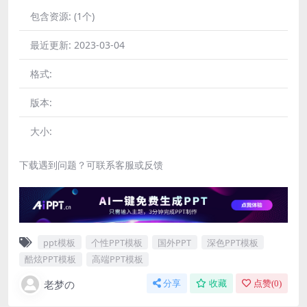
包含资源:
(1个)
最近更新:
2023-03-04
格式:
版本:
大小:
下载遇到问题？可联系客服或反馈
ppt模板
个性PPT模板
国外PPT
深色PPT模板
酷炫PPT模板
高端PPT模板
老梦の
分享
收藏
点赞(
0
)