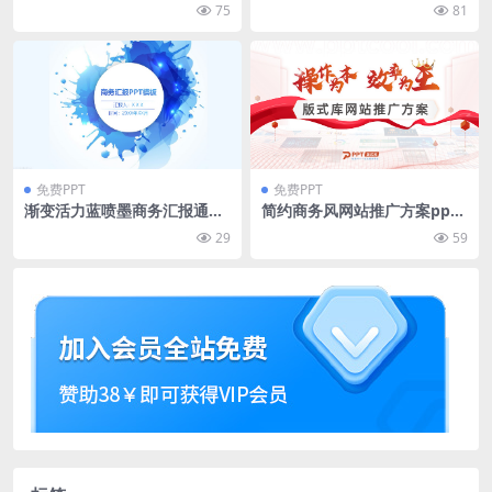
生产ppt模板
汇报ppt模板
75
81
免费PPT
免费PPT
渐变活力蓝喷墨商务汇报通用
简约商务风网站推广方案ppt
ppt模板
模板
29
59