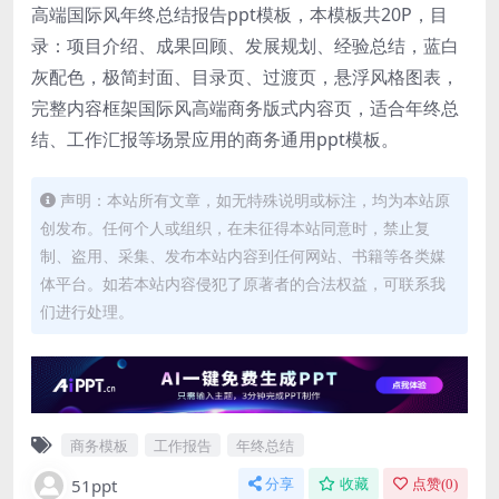
高端国际风年终总结报告ppt模板，本模板共20P，目
录：项目介绍、成果回顾、发展规划、经验总结，蓝白
灰配色，极简封面、目录页、过渡页，悬浮风格图表，
完整内容框架国际风高端商务版式内容页，适合年终总
结、工作汇报等场景应用的商务通用ppt模板。
声明：本站所有文章，如无特殊说明或标注，均为本站原
创发布。任何个人或组织，在未征得本站同意时，禁止复
制、盗用、采集、发布本站内容到任何网站、书籍等各类媒
体平台。如若本站内容侵犯了原著者的合法权益，可联系我
们进行处理。
商务模板
工作报告
年终总结
51ppt
分享
收藏
点赞(
0
)