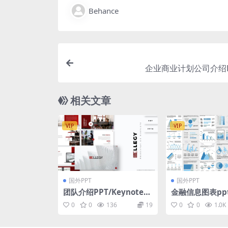
Behance
企业商业计划公司介绍P
相关文章
VIP
VIP
国外PPT
国外PPT
团队介绍PPT/Keynote/
金融信息图表ppt
谷歌幻灯片三合一模板 Ell
ancial Infogra
0
0
136
19
0
0
1.0K
egy – Presentation Te
ments
mplate