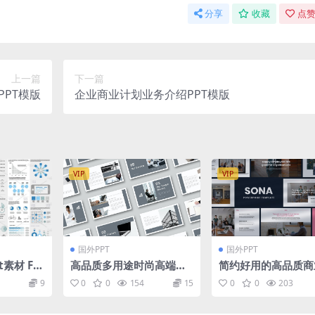
分享
收藏
点赞
上一篇
下一篇
PT模版
企业商业计划业务介绍PPT模版
VIP
VIP
国外PPT
国外PPT
素材 Fin
高品质多用途时尚高端配
简约好用的高品质商
phic Ele
色powerpoint大数据幻
务质感powerpoin
9
0
0
154
15
0
0
203
灯片演示模板（pptx）
片演示模板（pptx