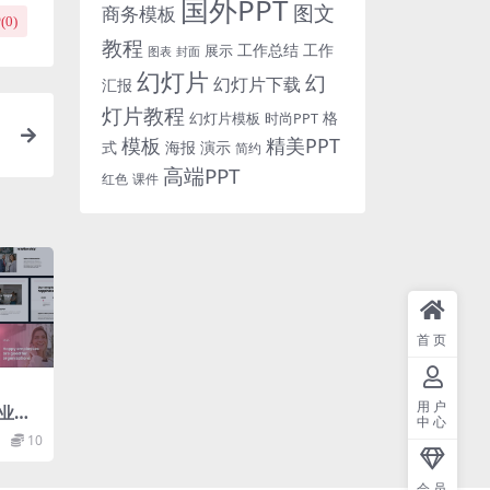
国外PPT
图文
商务模板
(
0
)
教程
工作总结
工作
展示
图表
封面
幻灯片
幻
幻灯片下载
汇报
灯片教程
格
时尚PPT
幻灯片模板
模板
精美PPT
式
海报
演示
简约
高端PPT
红色
课件
首页
用户
业商
中心
t幻灯
10
）
会员