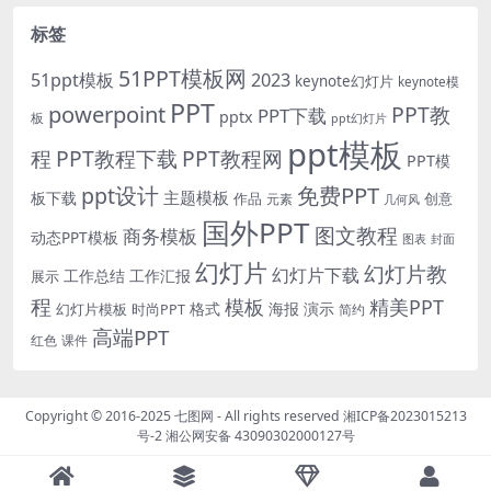
标签
51PPT模板网
51ppt模板
2023
keynote幻灯片
keynote模
PPT
powerpoint
PPT教
PPT下载
pptx
板
ppt幻灯片
ppt模板
程
PPT教程下载
PPT教程网
PPT模
免费PPT
ppt设计
主题模板
板下载
作品
创意
元素
几何风
国外PPT
图文教程
商务模板
动态PPT模板
图表
封面
幻灯片
幻灯片教
幻灯片下载
工作总结
工作汇报
展示
程
模板
精美PPT
格式
海报
演示
时尚PPT
幻灯片模板
简约
高端PPT
红色
课件
Copyright © 2016-2025
七图网
- All rights reserved
湘ICP备2023015213
号-2
湘公网安备 43090302000127号