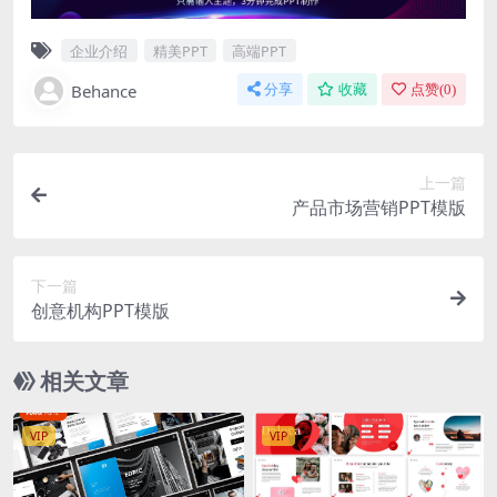
企业介绍
精美PPT
高端PPT
Behance
分享
收藏
点赞(
0
)
上一篇
产品市场营销PPT模版
下一篇
创意机构PPT模版
相关文章
VIP
VIP