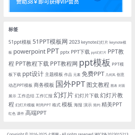
标签
51PPT模板网
51ppt模板
2023
keynote幻灯片
keynote模
PPT
powerpoint
PPT教
PPT下载
pptx
板
ppt幻灯片
ppt模板
程
PPT教程下载
PPT教程网
PPT模
免费PPT
ppt设计
主题模板
板下载
作品
创意
元素
几何风
国外PPT
图文教程
商务模板
动态PPT模板
图表
封面
幻灯片
幻灯片教
幻灯片下载
工作总结
工作汇报
展示
程
模板
精美PPT
格式
海报
演示
时尚PPT
幻灯片模板
简约
高端PPT
红色
课件
Copyright © 2016-2025
七图网
- All rights reserved
湘ICP备2023015213