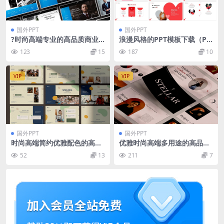
国外PPT
国外PPT
?时尚高端专业的高品质商业
浪漫风格的PPT模板下载（PP
商务powerpoint幻灯片演示
TX）
123
15
187
10
模板（pptx）
VIP
VIP
国外PPT
国外PPT
时尚高端简约优雅配色的高品
优雅时尚高端多用途的高品质
质powerpoint幻灯片演示模
powerpoint幻灯片演示模板
52
13
211
7
板（pptx）
（pptx）