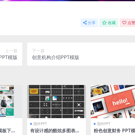
分享
收藏
点赞
上一篇
下一篇
PPT模版
创意机构介绍PPT模版
VIP
VIP
国外PPT
国外PPT
模板下载
有设计感的酷炫多图表风
粉色创意财务 PPT