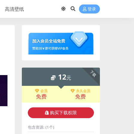
高清壁纸
登录
下载
12
元
会员
永久会员
免费
免费
购买下载权限
包含资源:
(1个)