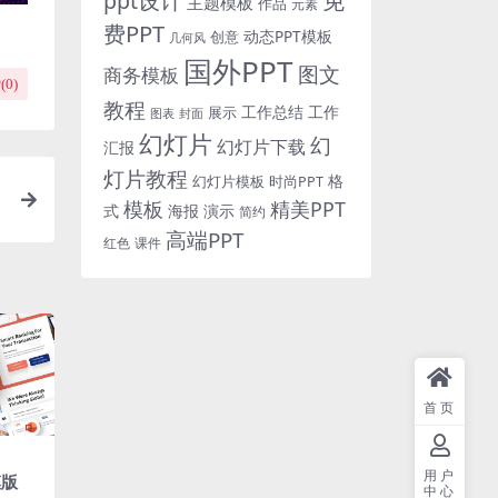
免
ppt设计
主题模板
作品
元素
费PPT
动态PPT模板
创意
几何风
国外PPT
图文
商务模板
(
0
)
教程
工作总结
工作
展示
图表
封面
幻灯片
幻
幻灯片下载
汇报
灯片教程
格
时尚PPT
幻灯片模板
模板
精美PPT
式
海报
演示
简约
高端PPT
红色
课件
首页
用户
模版
中心