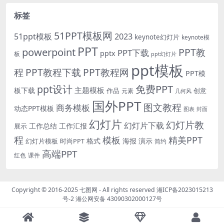
标签
51PPT模板网
51ppt模板
2023
keynote幻灯片
keynote模
PPT
powerpoint
PPT教
PPT下载
pptx
板
ppt幻灯片
ppt模板
程
PPT教程下载
PPT教程网
PPT模
免费PPT
ppt设计
主题模板
板下载
作品
创意
元素
几何风
国外PPT
图文教程
商务模板
动态PPT模板
图表
封面
幻灯片
幻灯片教
幻灯片下载
工作总结
工作汇报
展示
程
模板
精美PPT
格式
海报
演示
时尚PPT
幻灯片模板
简约
高端PPT
红色
课件
Copyright © 2016-2025
七图网
- All rights reserved
湘ICP备2023015213
号-2
湘公网安备 43090302000127号