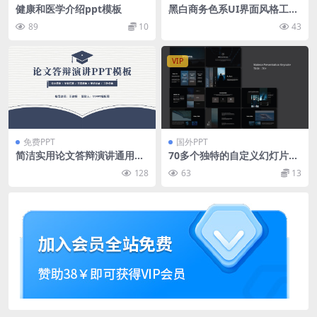
健康和医学介绍ppt模板
黑白商务色系UI界面风格工作
汇报ppt模板
89
10
43
VIP
免费PPT
国外PPT
简洁实用论文答辩演讲通用pp
70多个独特的自定义幻灯片模
t模板
版
128
63
13