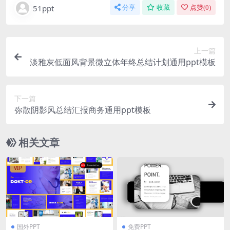
51ppt
分享
收藏
点赞(
0
)
上一篇
淡雅灰低面风背景微立体年终总结计划通用ppt模板
下一篇
弥散阴影风总结汇报商务通用ppt模板
相关文章
VIP
国外PPT
免费PPT