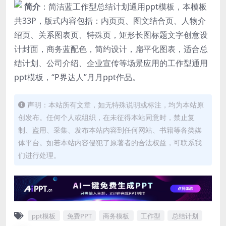
简介
：简洁蓝工作型总结计划通用ppt模板，本模板
共33P，版式内容包括：内页页、图文结合页、人物介
绍页、关系图表页、特殊页，矩形长图标题文字创意设
计封面，商务蓝配色，简约设计，扁平化图表，适合总
结计划、公司介绍、企业宣传等场景应用的工作型通用
ppt模板，“P界达人”月月ppt作品。
声明：本站所有文章，如无特殊说明或标注，均为本站原
创发布。任何个人或组织，在未征得本站同意时，禁止复
制、盗用、采集、发布本站内容到任何网站、书籍等各类媒
体平台。如若本站内容侵犯了原著者的合法权益，可联系我
们进行处理。
ppt模板
免费PPT
商务模板
工作型
总结计划