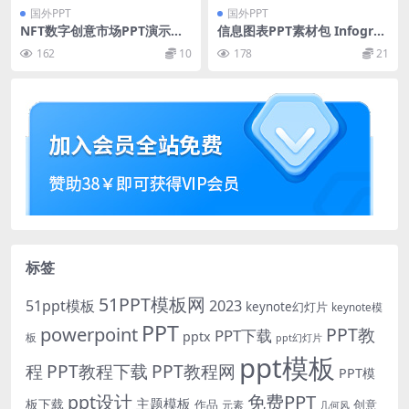
国外PPT
国外PPT
NFT数字创意市场PPT演示文
信息图表PPT素材包 Infograp
稿 Ertherum – NFT Digital P
hic Elements Bundle
162
10
178
21
owerpoint Template
标签
51PPT模板网
51ppt模板
2023
keynote幻灯片
keynote模
PPT
powerpoint
PPT教
PPT下载
pptx
板
ppt幻灯片
ppt模板
程
PPT教程下载
PPT教程网
PPT模
免费PPT
ppt设计
主题模板
板下载
作品
创意
元素
几何风