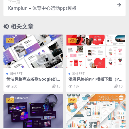
下一篇
Kampiun – 体育中心运动ppt模板
相关文章
VIP
VIP
国外PPT
国外PPT
简洁风格商业谷歌Google幻
浪漫风格的PPT模板下载（PP
灯片模板
TX）
200
15
187
10
VIP
VIP