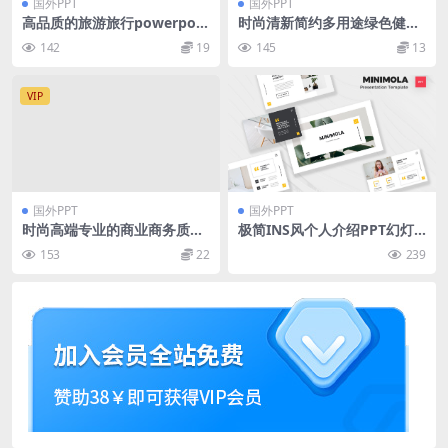
国外PPT
国外PPT
高品质的旅游旅行powerpoin
时尚清新简约多用途绿色健康
t幻灯片演示模板（pptx）
环保powerpoint幻灯片演示
142
19
145
13
模板（pptx）
VIP
国外PPT
国外PPT
时尚高端专业的商业商务质感
极简INS风个人介绍PPT幻灯
powerpoint幻灯片演示模板
片模板 Minimalist PowerPo
153
22
239
（pptx）
int Template