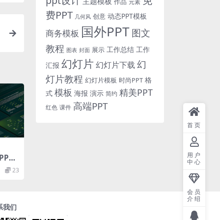
免
ppt设计
主题模板
作品
元素
费PPT
动态PPT模板
创意
几何风
国外PPT
图文
商务模板
教程
工作总结
工作
展示
图表
封面
幻灯片
幻
幻灯片下载
汇报
灯片教程
格
时尚PPT
幻灯片模板
模板
精美PPT
式
海报
演示
简约
高端PPT
红色
课件
首页
用户
PT
中心
23
会员
介绍
系我们