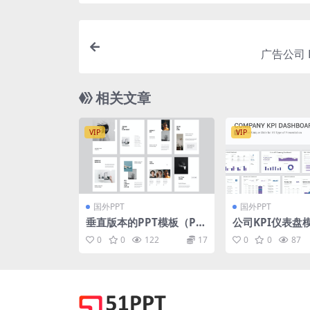
广告公司 
相关文章
VIP
VIP
国外PPT
国外PPT
垂直版本的PPT模板（PP
公司KPI仪表盘
TX）
板下载 Company
0
0
122
17
0
0
87
shboard Mode
Point Templat