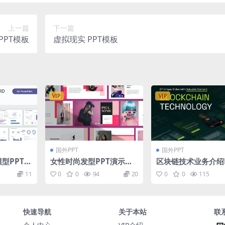
上一篇
下一篇
PPT模板
虚拟现实 PPT模板
VIP
VIP
国外PPT
国外PPT
模型PPT模
女性时尚发型PPT演示文
区块链技术业务介绍P
 KPI Da
稿 Picasonic Presentat
模版
11
0
0
94
20
0
0
115
l Power
ion Template
e
快速导航
关于本站
联