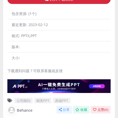
包含资源:
(1个)
最近更新:
2023-02-12
格式:
PPTX,PPT
版本:
大小:
下载遇到问题？可联系客服或反馈
公司顾问
精美PPT
高端PPT
Behance
分享
收藏
点赞(
0
)