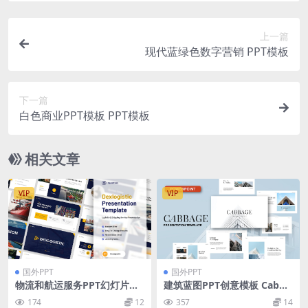
上一篇
现代蓝绿色数字营销 PPT模板
下一篇
白色商业PPT模板 PPT模板
相关文章
VIP
VIP
国外PPT
国外PPT
物流和航运服务PPT幻灯片模
建筑蓝图PPT创意模板 Cabba
板素材 Dexlogistic – Logisti
ge Powerpoint Template
174
12
357
14
c & Shipping Powerpoint