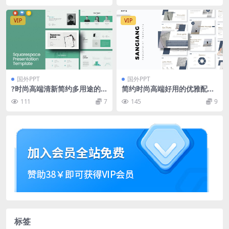
VIP
VIP
国外PPT
国外PPT
?时尚高端清新简约多用途的
简约时尚高端好用的优雅配色
高品质商业商务powerpoint
powerpoint幻灯片演示模板
111
7
145
9
幻灯片演示模板（pptx）
（pptx）
标签