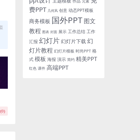
免
ppt设计
主题模板
作品
元素
费PPT
动态PPT模板
创意
几何风
国外PPT
图文
商务模板
盗
教程
工作总结
工作
展示
图表
封面
幻灯片
幻
幻灯片下载
汇报
灯片教程
格
时尚PPT
幻灯片模板
模板
精美PPT
式
海报
演示
简约
高端PPT
红色
课件
(
0
)