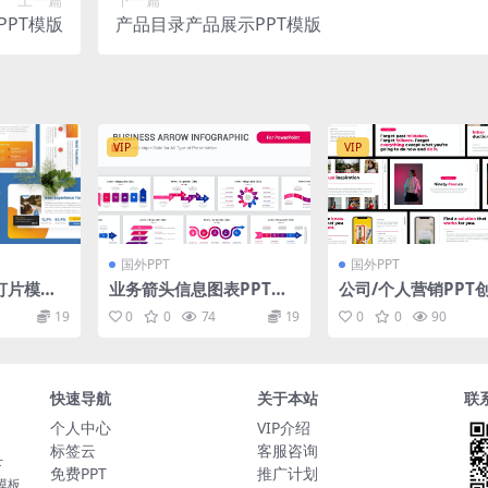
PT模版
产品目录产品展示PPT模版
VIP
VIP
国外PPT
国外PPT
灯片模板
业务箭头信息图表PPT幻
公司/个人营销PPT
Vacation
灯片模板素材 Business
板 Ninety-Four P
19
0
0
74
19
0
0
90
emplate
Arrow Infographic Po
oint Template
werPoint Template
快速导航
关于本站
联
个人中心
VIP介绍
标签云
客服咨询
下
免费PPT
推广计划
t模板