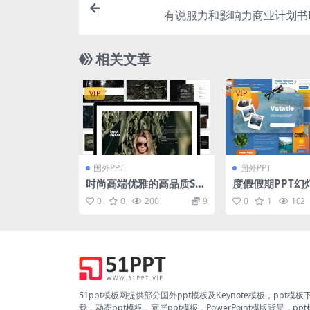
有说服力和影响力商业计划书P
相关文章
VIP
VIP
国外PPT
国外PPT
时尚高端优雅的高品质SW
度假假期PPT幻
OT分析powerpoint幻灯
素材 Vatatie – 
0
0
200
9
0
1
102
片演示模板（pptx）
Powerpoint T
51ppt模板网提供部分国外ppt模板及Keynote模板，ppt模板
载，动态ppt模板，宽屏ppt模板，PowerPoint模版背景，pp