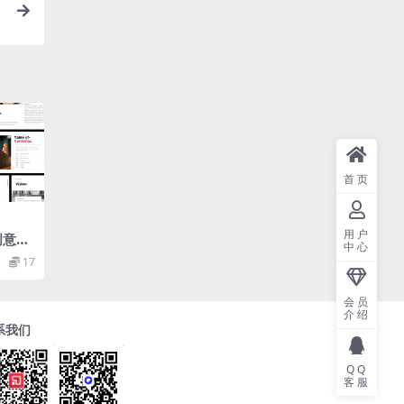
首页
用户
创意模
中心
owerP
17
会员
介绍
系我们
QQ
客服