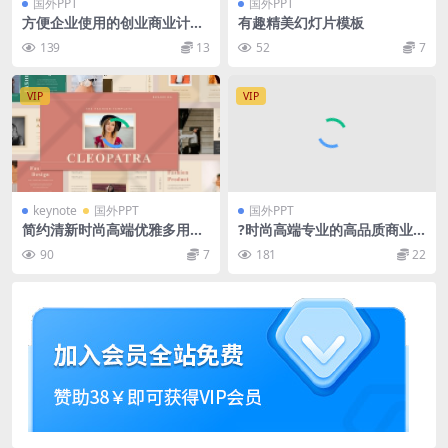
国外PPT
国外PPT
方便企业使用的创业商业计划
有趣精美幻灯片模板
书PPT模板 Summit Keynote
139
13
52
7
Presentation Template
VIP
VIP
keynote
国外PPT
国外PPT
简约清新时尚高端优雅多用途
?时尚高端专业的高品质商业P
powerpoint幻灯片演示模板
owerPoint幻灯片演示模板
90
7
181
22
（pptx&keynote）
（pptx）