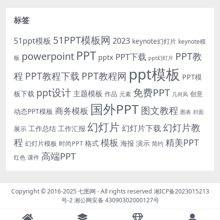
标签
51PPT模板网
51ppt模板
2023
keynote幻灯片
keynote模
PPT
powerpoint
PPT教
PPT下载
pptx
板
ppt幻灯片
ppt模板
程
PPT教程下载
PPT教程网
PPT模
免费PPT
ppt设计
主题模板
板下载
作品
创意
元素
几何风
国外PPT
图文教程
商务模板
动态PPT模板
图表
封面
幻灯片
幻灯片教
幻灯片下载
工作总结
工作汇报
展示
程
模板
精美PPT
格式
海报
演示
时尚PPT
幻灯片模板
简约
高端PPT
红色
课件
Copyright © 2016-2025
七图网
- All rights reserved
湘ICP备2023015213
号-2
湘公网安备 43090302000127号