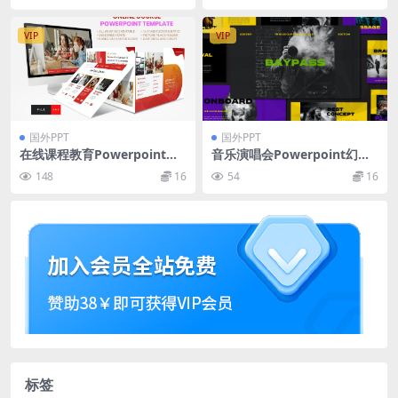
VIP
VIP
国外PPT
国外PPT
在线课程教育Powerpoint幻
音乐演唱会Powerpoint幻灯
灯片模板 Online Course – E
片模板 Bypass Powerpoint
148
16
54
16
ducation PowerPoint Temp
Template
late
标签