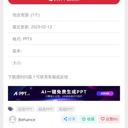
包含资源:
(1个)
最近更新:
2023-02-12
格式:
PPTX
版本:
大小:
下载遇到问题？可联系客服或反馈
创意PPT
精美PPT
高端PPT
Behance
分享
收藏
点赞(
0
)