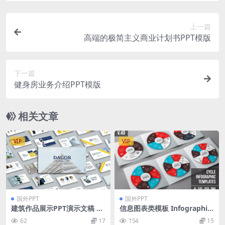
上一篇
高端的极简主义商业计划书PPT模版
下一篇
健身房业务介绍PPT模版
相关文章
VIP
VIP
国外PPT
国外PPT
建筑作品展示PPT演示文稿 Da
信息图表类模板 Infographic
gor presentation.
s template set v.40
62
17
154
15